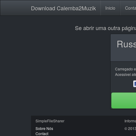
Download Calemba2Muzik
Inicio
Conta
Se abrir uma outra págin
Russ
Carregado 
Acessível at
Simple
File
Sharer
Inform
Sobre Nós
© 2013
Contact