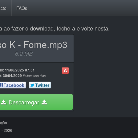
cto
FAQs
a ao fazer o download, feche-a e volte nesta.
o K - Fome.mp3
6.2 MB
em:
11/08/2025 07:51
é:
30/04/2029
Faltam 998 dias
Facebook
Twitter
Descarregar
ação
 - 2026